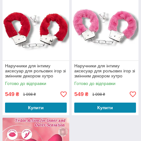
Наручники для інтиму
Наручники для інтиму
аксесуар для рольових ігор зі
аксесуар для рольових ігор зі
змінним декором хутро
змінним декором хутро
червоне розмір
рожеве розмір універсальний
Готово до відправки
Готово до відправки
універсальний
549
549
₴
₴
1 098 ₴
1 098 ₴
Купити
Купити