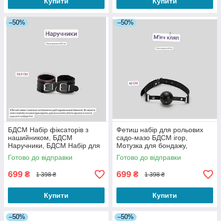
Купити
Купити
–50%
–50%
БДСМ Набір фіксаторів з
Фетиш набір для рольових
нашийником, БДСМ
садо-мазо БДСМ ігор,
Наручники, БДСМ Набір для
Мотузка для бондажу,
фіксації, Наручники BDSM з
Мотузка для зв'язування
Готово до відправки
Готово до відправки
хутром
БДСМ
699
699
₴
₴
1 398 ₴
1 398 ₴
Купити
Купити
–50%
–50%