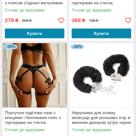
з поясом з'єднані металевим
гартерами на стегна
кільцем колір чорний
регулюються чорний
Готово до відправки
Готово до відправки
279
369
₴
₴
558 ₴
738 ₴
Купити
Купити
–50%
–50%
Портупея підв'язки пажі з
Наручники для інтиму
кільцями і бантиками пояс з
аксесуар для рольових ігор зі
гартерами на стегна
змінним декором хутро чорне
регулюються чорний
розмір універсальний
Готово до відправки
Готово до відправки