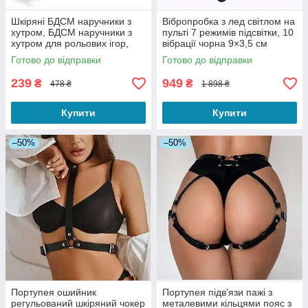
Шкіряні БДСМ наручники з
Вібропробка з лед світлом на
хутром, БДСМ наручники з
пульті 7 режимів підсвітки, 10
хутром для рольових ігор,
вібрації чорна 9×3,5 см
М'які наручники з хутром
Готово до відправки
Готово до відправки
239
949
₴
₴
478 ₴
1 898 ₴
Купити
Купити
–50%
–50%
Портупея ошийник
Портупея підв'язи пажі з
регульований шкіряний чокер
металевими кільцями пояс з