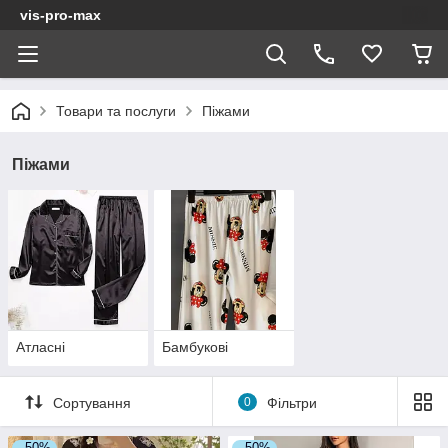
vis-pro-max
Товари та послуги
Піжами
Піжами
Атласні
Бамбукові
Сортування
0
Фільтри
–50%
–50%