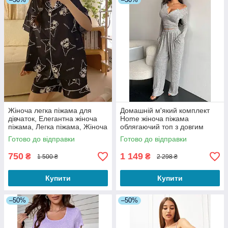
Жіноча легка піжама для
Домашній м'який комплект
дівчаток, Елегантна жіноча
Home жіноча піжама
піжама, Легка піжама, Жіноча
облягаючий топ з довгим
чорна піжама
рукавом і штани сірий розмір
Готово до відправки
Готово до відправки
M
750
1 149
₴
₴
1 500 ₴
2 298 ₴
Купити
Купити
–50%
–50%