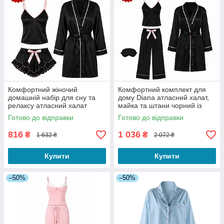
Комфортний жіночий
Комфортний комплект для
домашній набір для сну та
дому Diana атласний халат,
релаксу атласний халат
майка та штани чорний із
Diana, майка та шортики Nika
рожевими акцентами чорний
Готово до відправки
Готово до відправки
чорний колір S
колір S
816
1 036
₴
₴
1 632 ₴
2 072 ₴
Купити
Купити
–50%
–50%