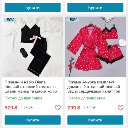
Купити
Купити
–50%
–50%
Піжамний набір Diana
Піжама Амурка комплект
жіночий атласний комплект
домашній атласний жіночий
штани майка та маска колір
3в1 із сердечками халат топ
чорний з рожевими
шортики червоний S
Готово до відправки
Готово до відправки
елементами S
579
799
₴
₴
1 158 ₴
1 598 ₴
Купити
Купити