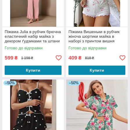
Піжама Julia в рубчик брючна
Піжама Вишеньки в рубчик
еластичний набір майка з
жіноча шортики майка в
декором ґудзиками та штани
наборі з принтом вишня
з рюшами колір рожевий S
рожева колір білий розмір S
Готово до відправки
Готово до відправки
599
409
₴
₴
1 198 ₴
818 ₴
Купити
Купити
–50%
–50%