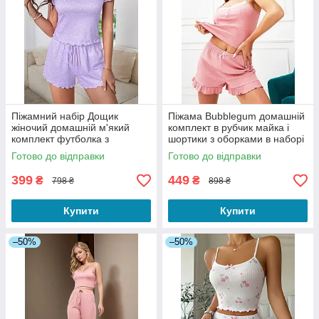
Піжамний набір Дощик
Піжама Bubblegum домашній
жіночий домашній м'який
комплект в рубчик майка і
комплект футболка з
шортики з оборками в наборі
шортиками з рюшами
рожевий розмір S
Готово до відправки
Готово до відправки
фіолетовий розмір S
399
449
₴
₴
798 ₴
898 ₴
Купити
Купити
–50%
–50%