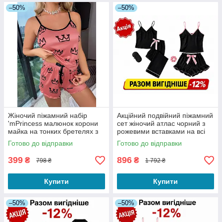
–50%
–50%
Жіночий піжамний набір
Акційний подвійний піжамний
'mPrincess малюнок корони
сет жіночий атлас чорний з
майка на тонких бретелях з
рожевими вставками на всі
шортиками в комплекті
сезони S
Готово до відправки
Готово до відправки
рожевий S
399
896
₴
₴
798 ₴
1 792 ₴
Купити
Купити
–50%
–50%