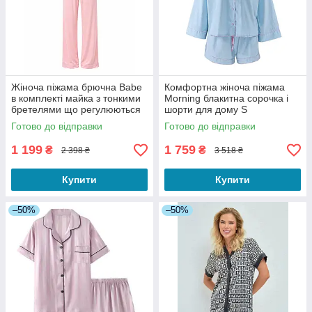
Жіноча піжама брючна Babe
Комфортна жіноча піжама
в комплекті майка з тонкими
Morning блакитна сорочка і
бретелями що регулюються
шорти для дому S
колір рожевий S
Готово до відправки
Готово до відправки
1 199
1 759
₴
₴
2 398 ₴
3 518 ₴
Купити
Купити
–50%
–50%