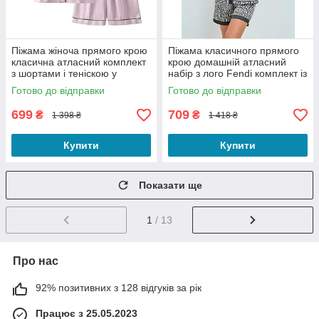
Піжама жіноча прямого крою
Піжама класичного прямого
класична атласний комплект
крою домашній атласний
з шортами і теніскою у
набір з лого Fendi комплект із
смужку з кантом рожева M
шортами та теніскою сірий M
Готово до відправки
Готово до відправки
699
709
₴
₴
1 398 ₴
1 418 ₴
Купити
Купити
Показати ще
1
/ 13
Про нас
92% позитивних з 128 відгуків за рік
Працює з 25.05.2023