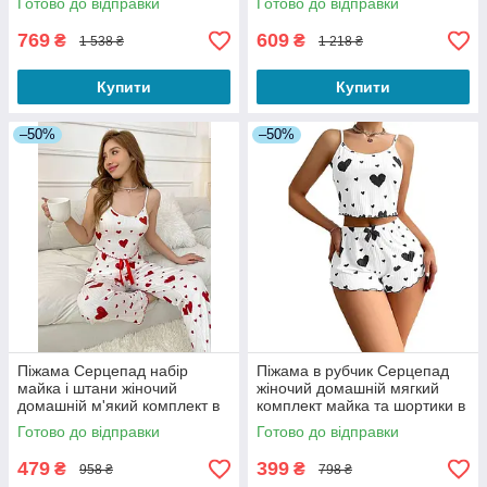
Готово до відправки
Готово до відправки
769
609
₴
₴
1 538 ₴
1 218 ₴
Купити
Купити
–50%
–50%
Піжама Серцепад набір
Піжама в рубчик Серцепад
майка і штани жіночий
жіночий домашній мягкий
домашній м'який комплект в
комплект майка та шортики в
червоні серця в рубчик білий
чорні серця S
Готово до відправки
Готово до відправки
S
479
399
₴
₴
958 ₴
798 ₴