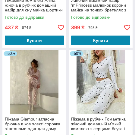
Піжамний комплект Аліна
Жіночий піжамний набір
жіноча в рубчик домашній
'mPrincess малюнок корони
набір для сну майка шортики
майка на тонких бретелях з
з рюшами чорний S
шортиками в комплекті
Готово до відправки
Готово до відправки
чорний S
437
399
₴
₴
874 ₴
798 ₴
Купити
Купити
–50%
–50%
Піжама Glamour атласна
Піжама в рубчик Романтика
брючна в комплекті сорочка
жіночий домашній м'який
зі штанами одяг для дому
комплект з серцями блуза і
леопардовий рожевий M
штани білий