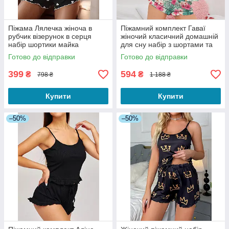
Піжама Лялечка жіноча в
Піжамний комплект Гаваї
рубчик візерунок в серця
жіночий класичний домашній
набір шортики майка
для сну набір з шортами та
декорована бантиками колір
теніскою яскрава
Готово до відправки
Готово до відправки
чорний S
різнобарвна S
399
594
₴
₴
798 ₴
1 188 ₴
Купити
Купити
–50%
–50%