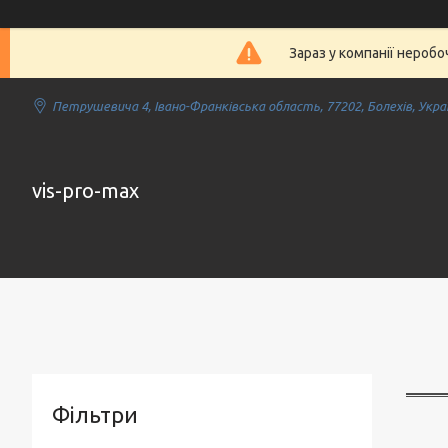
Зараз у компанії нероб
Петрушевича 4, Івано-Франківська область, 77202, Болехів, Укра
vis-pro-max
Фільтри