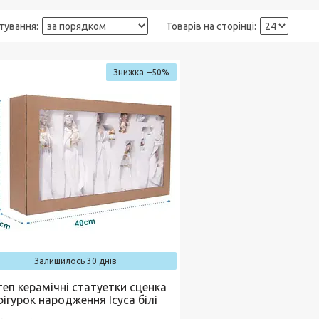
–50%
Залишилось 30 днів
теп керамічні статуетки сценка
фігурок народження Ісуса білі