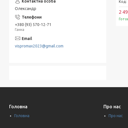
Олександр
2 49
Гото
+380 (93) 570-12-71
Ганна
vispromax2023@gmail.com
Головна
Про нас
Головна
Про нас