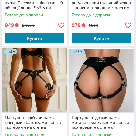
пульті 7 режимів підсвітки, 10
регульований шкіряний чокер
вібрації чорна 9×3,5 см
з поясом з'єднані металевим
кільцем колір чорний
Готово до відправки
Готово до відправки
949
279
₴
₴
1 898 ₴
558 ₴
Купити
Купити
–50%
–50%
Портупея підв'язки пажі з
Портупея підв'язи пажі з
кільцями і бантиками пояс з
металевими кільцями пояс з
гартерами на стегна
гартерами на стегна
регулюються чорний
регулюються чорний
Готово до відправки
Готово до відправки