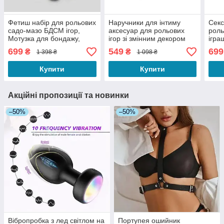
Фетиш набір для рольових
Наручники для інтиму
Секс
садо-мазо БДСМ ігор,
аксесуар для рольових
роль
Мотузка для бондажу,
ігор зі змінним декором
ігра
Мотузка для зв'язування
хутро червоне розмір
ігри
699
549
699
₴
₴
1 398 ₴
1 098 ₴
БДСМ
універсальний
Ігра
Купити
Купити
Акційні пропозиції та новинки
–50%
–50%
Вібропробка з лед світлом на
Портупея ошийник