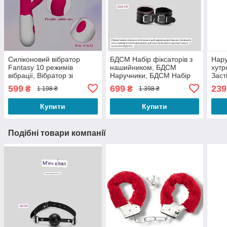
Силіконовий вібратор
БДСМ Набір фіксаторів з
Нару
Fantasy 10 режимів
нашийником, БДСМ
хутр
вібрації, Вібратор зі
Наручники, БДСМ Набір
Заст
стимуляцією клітора,
для фіксації, Наручники
ігор
599
699
239
₴
₴
1 198 ₴
1 398 ₴
Фаллоімітатор
BDSM з хутром
БДС
Купити
Купити
Подібні товари компанії