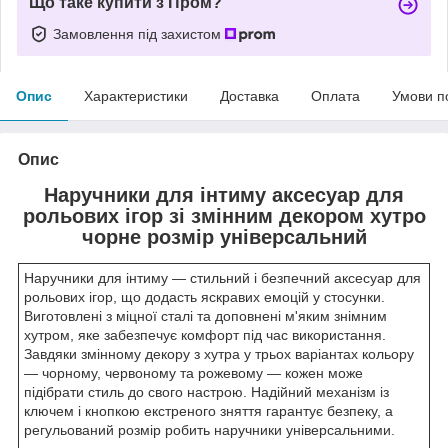
Що таке купити з Пром?
Замовлення під захистом
Опис
Характеристики
Доставка
Оплата
Умови п
Опис
Наручники для інтиму аксесуар для
рольових ігор зі змінним декором хутро
чорне розмір універсальний
Наручники для інтиму — стильний і безпечний аксесуар для
рольових ігор, що додасть яскравих емоцій у стосунки.
Виготовлені з міцної сталі та доповнені м'яким знімним
хутром, яке забезпечує комфорт під час використання.
Завдяки змінному декору з хутра у трьох варіантах кольору
— чорному, червоному та рожевому — кожен може
підібрати стиль до свого настрою. Надійний механізм із
ключем і кнопкою екстреного зняття гарантує безпеку, а
регульований розмір робить наручники універсальними.