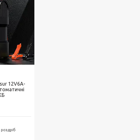
sur 12V6A-
втоматичні
КБ
в роздріб