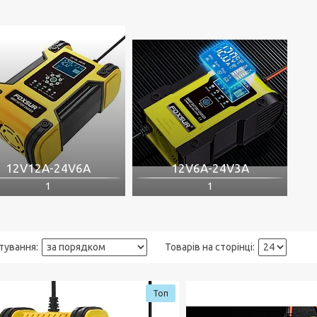
12V12A-24V6A
12V6A-24V3A
1
1
Топ