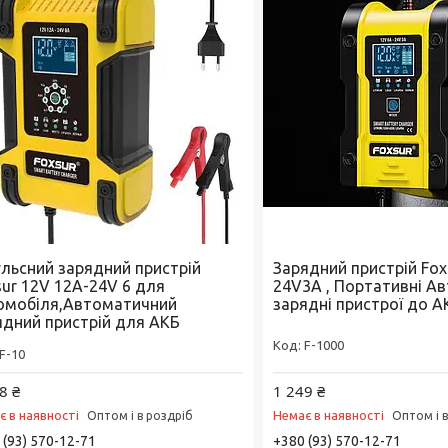
ульсний зарядний пристрій
Зарядний пристрій Fox
sur 12V 12А-24V 6 для
24V3A , Портативні А
омобіля,Автоматичний
зарядні пристрої до А
ядний пристрій для АКБ
F-1000
F-10
8 ₴
1 249 ₴
є в наявності
Немає в наявності
Оптом і в роздріб
Оптом і 
 (93) 570-12-71
+380 (93) 570-12-71