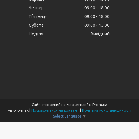
Четвер
09:00
18:00
Пʼятниця
09:00
18:00
Субота
09:00
15:00
Неділя
Вихідний
Сайт створений на маркетплейсі
Prom.ua
vis-pro-max |
Поскаржитися на контент
|
Політика конфіденційності
Select Language
▼