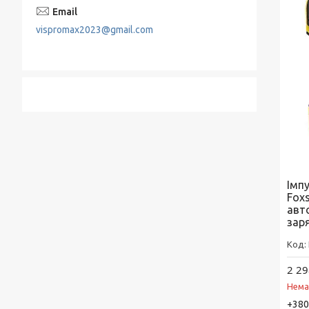
vispromax2023@gmail.com
Імп
Fox
авт
зар
2 29
Нема
+380