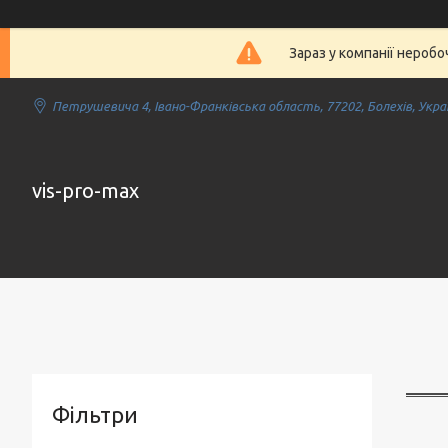
Зараз у компанії нероб
Петрушевича 4, Івано-Франківська область, 77202, Болехів, Укра
vis-pro-max
Фільтри