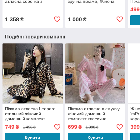
атласна сорочка з
зручна піжама, Жіноча
Піжа
шортами з яскравим
стильна піжама 3в1
пред
499
кантом на ґудзиках
бам
чорний M
1 358
1 000
₴
₴
Подібні товари компанії
Піжама атласна Leopard
Піжама атласна в смужку
Жіно
стильний жіночий
жіночий домашній
'mPr
домашній комплект
комплект класична
коро
сорочка з штанами
сорочка з штани рожева M
брет
749
699
399
₴
₴
1 498 ₴
1 398 ₴
леопардовий M
комп
Купити
Купити