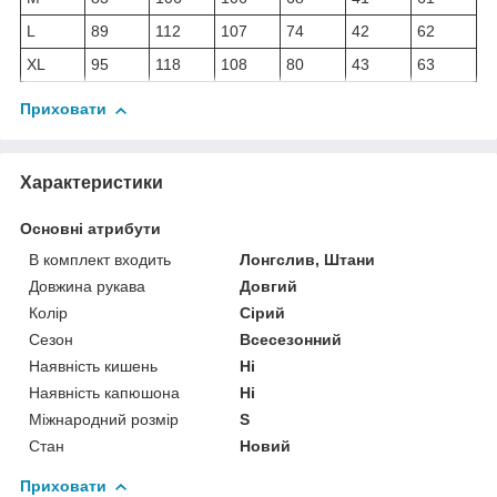
L
89
112
107
74
42
62
XL
95
118
108
80
43
63
Приховати
Характеристики
Основні атрибути
В комплект входить
Лонгслив, Штани
Довжина рукава
Довгий
Колір
Сірий
Сезон
Всесезонний
Наявність кишень
Ні
Наявність капюшона
Ні
Міжнародний розмір
S
Стан
Новий
Приховати