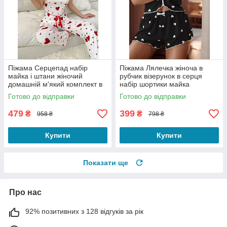
Піжама Серцепад набір
Піжама Лялечка жіноча в
майка і штани жіночий
рубчик візерунок в серця
домашній м'який комплект в
набір шортики майка
червоні серця в рубчик білий
декорована бантиками колір
Готово до відправки
Готово до відправки
S
чорний S
479
399
₴
₴
958 ₴
798 ₴
Купити
Купити
Показати ще
Про нас
92% позитивних з 128 відгуків за рік