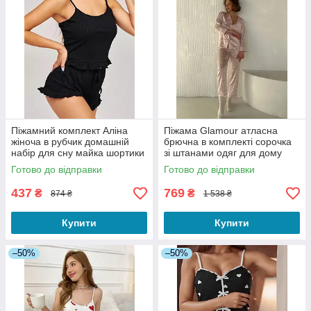
Піжамний комплект Аліна
Піжама Glamour атласна
жіноча в рубчик домашній
брючна в комплекті сорочка
набір для сну майка шортики
зі штанами одяг для дому
з рюшами чорний S
леопардовий рожевий M
Готово до відправки
Готово до відправки
437
769
₴
₴
874 ₴
1 538 ₴
Купити
Купити
–50%
–50%