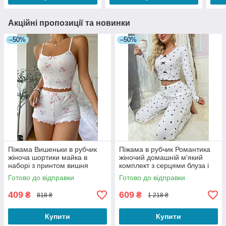
Акційні пропозиції та новинки
–50%
–50%
Піжама Вишеньки в рубчик
Піжама в рубчик Романтика
жіноча шортики майка в
жіночий домашній м'який
наборі з принтом вишня
комплект з серцями блуза і
рожева колір білий розмір S
штани білий
Готово до відправки
Готово до відправки
409
609
₴
₴
818 ₴
1 218 ₴
Купити
Купити