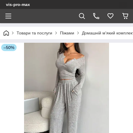
vis-pro-max
Товари та послуги
Піжами
Домашній м'який комплект
–50%