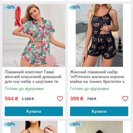
–50%
–50%
Піжамний комплект Гаваї
Жіночий піжамний набір
жіночий класичний домашній
'mPrincess малюнок корони
для сну набір з шортами та
майка на тонких бретелях з
теніскою яскрава
шортиками в комплекті
Готово до відправки
Готово до відправки
різнобарвна S
чорний S
594
399
₴
₴
1 188 ₴
798 ₴
Купити
Купити
–50%
–50%