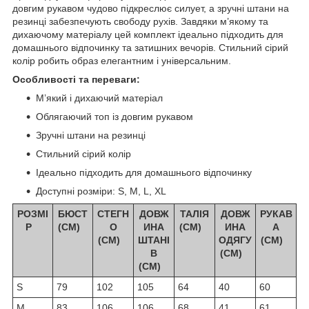
довгим рукавом чудово підкреслює силует, а зручні штани на
резинці забезпечують свободу рухів. Завдяки м’якому та
дихаючому матеріалу цей комплект ідеально підходить для
домашнього відпочинку та затишних вечорів. Стильний сірий
колір робить образ елегантним і універсальним.
Особливості та переваги:
М’який і дихаючий матеріал
Облягаючий топ із довгим рукавом
Зручні штани на резинці
Стильний сірий колір
Ідеально підходить для домашнього відпочинку
Доступні розміри: S, M, L, XL
РОЗМІ
БЮСТ
СТЕГН
ДОВЖ
ТАЛІЯ
ДОВЖ
РУКАВ
Р
(СМ)
О
ИНА
(СМ)
ИНА
А
(СМ)
ШТАНІ
ОДЯГУ
(СМ)
В
(СМ)
(СМ)
S
79
102
105
64
40
60
M
83
106
106
68
41
61