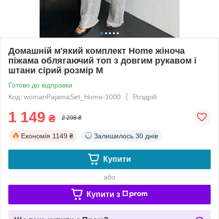
Домашній м'який комплект Home жіноча
піжама облягаючий топ з довгим рукавом і
штани сірий розмір M
Готово до відправки
Код: womanPajamaSet_Home-1000
Роздріб
1 149
₴
2 298 ₴
Економія
1149 ₴
Залишилось
30 днів
Купити
або
Купити з