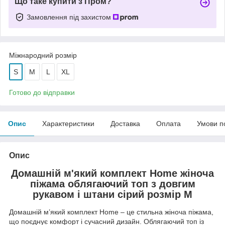
Що таке купити з Пром?
Замовлення під захистом
Міжнародний розмір
S
M
L
XL
Готово до відправки
Опис
Характеристики
Доставка
Оплата
Умови п
Опис
Домашній м'який комплект Home жіноча
піжама облягаючий топ з довгим
рукавом і штани сірий розмір M
Домашній м’який комплект Home – це стильна жіноча піжама,
що поєднує комфорт і сучасний дизайн. Облягаючий топ із