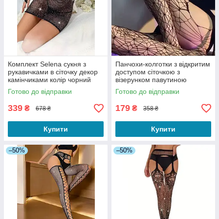
Комплект Selena сукня з
Панчохи-колготки з відкритим
рукавичками в сіточку декор
доступом сіточкою з
камінчиками колір чорний
візерунком павутиною
One size
тягнуться на стегні до 110 см
Готово до відправки
Готово до відправки
чорні
339
179
₴
₴
678 ₴
358 ₴
Купити
Купити
–50%
–50%