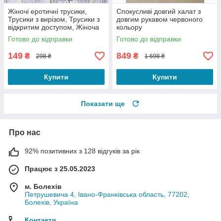
Жіночі еротичні трусики,
Спокусливі довгий халат з
Трусики з вирізом, Трусики з
довгим рукавом червоного
відкритим доступом, Жіноча
кольору
сексуальна білизна
Valentino,Сексуальний
Готово до відправки
Готово до відправки
прозорий халат в серце
149
849
₴
₴
298 ₴
1 698 ₴
Купити
Купити
Показати ще
Про нас
92% позитивних з 128 відгуків за рік
Працює з 25.05.2023
м. Болехів
Петрушевича 4, Івано-Франківська область, 77202,
Болехів, Україна
Контакти