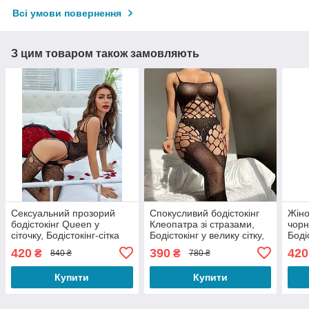
Всі умови повернення
З цим товаром також замовляють
Сексуальний прозорий
Спокусливий бодістокінг
Жіно
бодістокінг Queen у
Клеопатра зі стразами,
чорн
сіточку, Бодістокінг-сітка
Бодістокінг у велику сітку,
Боді
на все тіло, Бодістокінг
Сексуальна боді сітка
боді
420
390
420
₴
₴
840 ₴
780 ₴
чорного кольору
боді
Купити
Купити