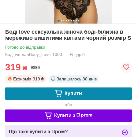
Боді love сексуальна жіноча боді-білизна в
мереживо вишитими квітами чорний розмір S
Готово до відправки
Код: womanBody_Love-1000
Роздріб
319
₴
638 ₴
Економія
319 ₴
Залишилось
30 днів
Купити
або
Купити з
Що таке купити з Пром?