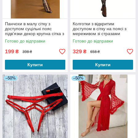
Панчохи в малу сітку з
Колготки з відкритим
доступом суцільні пояс
доступом в сітку на поясі з
підв'язки декор крупна сітка з
мереживом зі стразами
камінцями чорні розмір
елегантний візерунок чорний
Готово до відправки
Готово до відправки
універсальний
розмір універсальний
199
329
₴
₴
398 ₴
658 ₴
Купити
Купити
–50%
–50%