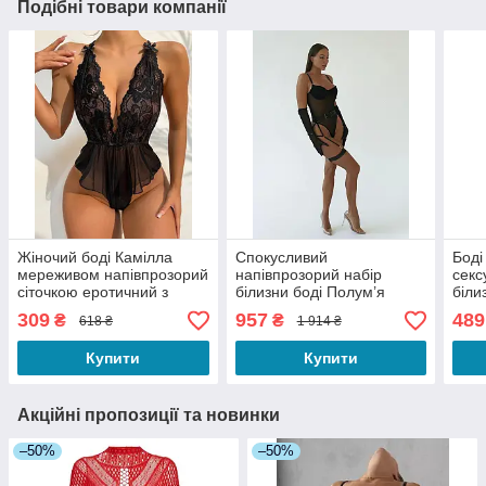
Подібні товари компанії
Жіночий боді Камілла
Спокусливий
Боді
мереживом напівпрозорий
напівпрозорий набір
секс
сіточкою еротичний з
білизни боді Полум’я
біли
глибоким декольте та
рукавички пояс та
обор
309
957
489
₴
₴
618 ₴
1 914 ₴
відкритим доступом S
гартери, чорний S
дост
Купити
Купити
Акційні пропозиції та новинки
–50%
–50%