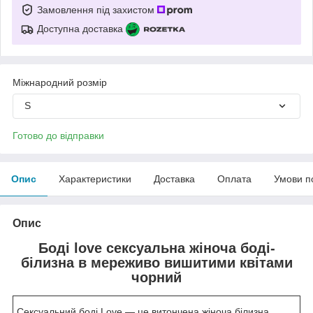
Замовлення під захистом
Доступна доставка
Міжнародний розмір
S
Готово до відправки
Опис
Характеристики
Доставка
Оплата
Умови п
Опис
Боді love сексуальна жіноча боді-
білизна в мереживо вишитими квітами
чорний
Сексуальний боді Love — це витончена жіноча білизна,