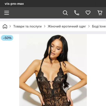
vis-pro-max
Товари та послуги
Жіночий еротичний одяг
Боді lov
–50%