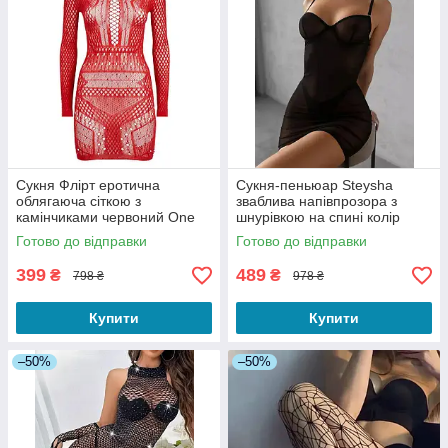
Сукня Флірт еротична
Сукня-пеньюар Steysha
облягаюча сіткою з
зваблива напівпрозора з
камінчиками червоний One
шнурівкою на спині колір
size
чорний розмір S
Готово до відправки
Готово до відправки
399
489
₴
₴
798 ₴
978 ₴
Купити
Купити
–50%
–50%