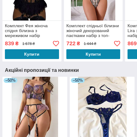
Комплект Фея жіноча
Комплект спідньої білизни
Комп
спідня білизна з
жіночий декорований
Lira
мереживом набір
паєтками набір з топ-
набі
бюстгальтер трусики пояс
бюстьє трусики колір
пояс
839
722
869
₴
₴
1 678 ₴
1 444 ₴
спідничка с гартерами
бежевий розмір S
лан
чорний S
Купити
Купити
Акційні пропозиції та новинки
–50%
–50%