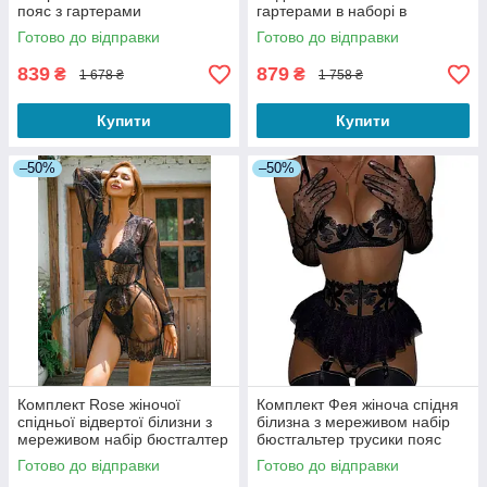
пояс з гартерами
гартерами в наборі в
мереживний візерунок квітів
мереживо серцями чорний S
Готово до відправки
Готово до відправки
чорний S
839
879
₴
₴
1 678 ₴
1 758 ₴
Купити
Купити
–50%
–50%
Комплект Rose жіночої
Комплект Фея жіноча спідня
спідньої відвертої білизни з
білизна з мереживом набір
мереживом набір бюстгалтер
бюстгальтер трусики пояс
трусики з халатом чорний
спідничка с гартерами
Готово до відправки
Готово до відправки
чорний S