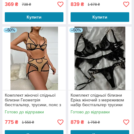
369
839
₴
₴
738 ₴
1 678 ₴
Купити
Купити
–50%
–50%
Комплект жіночої спідньої
Комплект спідньої білизни
білизни Геометрія
Еріка жіночий з мереживом
бюстгальтер, трусики, пояс з
набір бюстгальтер трусики
підтяжками, гартери бежевий
пояс з гартерами чорний XS
Готово до відправки
Готово до відправки
S
775
879
₴
₴
1 550 ₴
1 758 ₴