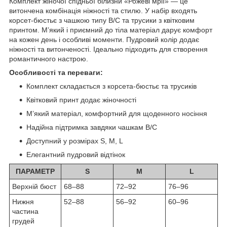
Комплект жіночої спідньої білизни «Рожеві мрії» — це
витончена комбінація ніжності та стилю. У набір входять
корсет-бюстьє з чашкою типу B/C та трусики з квітковим
принтом. М’який і приємний до тіла матеріал дарує комфорт
на кожен день і особливі моменти. Пудровий колір додає
ніжності та витонченості. Ідеально підходить для створення
романтичного настрою.
Особливості та переваги:
Комплект складається з корсета-бюстьє та трусиків
Квітковий принт додає жіночності
М’який матеріал, комфортний для щоденного носіння
Надійна підтримка завдяки чашкам B/C
Доступний у розмірах S, M, L
Елегантний пудровий відтінок
ПАРАМЕТР
S
M
L
Верхній бюст
68–88
72–92
76–96
Нижня
52–88
56–92
60–96
частина
грудей