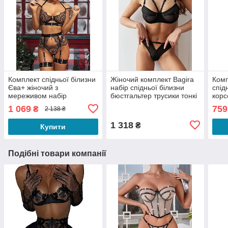
Комплект спідньої білизни
Жіночий комплект Bagira
Комп
Єва+ жіночий з
набір спідньої білизни
спід
мереживом набір
бюстгальтер трусики тонкі
корс
бюстгальтер трусики пояс
бретелі з регульованим
та т
1 069
759
₴
2 138 ₴
з гартерами колір чорний
поясом чорний S
чорн
XS
1 318
₴
Купити
Подібні товари компанії