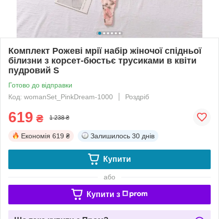
Комплект Рожеві мрії набір жіночої спідньої
білизни з корсет-бюстьє трусиками в квіти
пудровий S
Готово до відправки
Код: womanSet_PinkDream-1000
Роздріб
619
₴
1 238 ₴
Економія
619 ₴
Залишилось
30 днів
Купити
або
Купити з