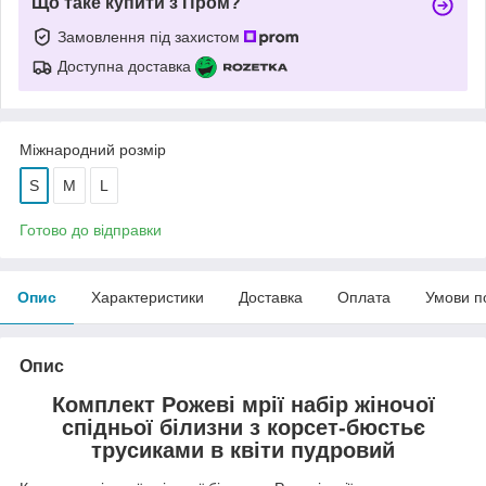
Що таке купити з Пром?
Замовлення під захистом
Доступна доставка
Міжнародний розмір
S
M
L
Готово до відправки
Опис
Характеристики
Доставка
Оплата
Умови п
Опис
Комплект Рожеві мрії набір жіночої
спідньої білизни з корсет-бюстьє
трусиками в квіти пудровий