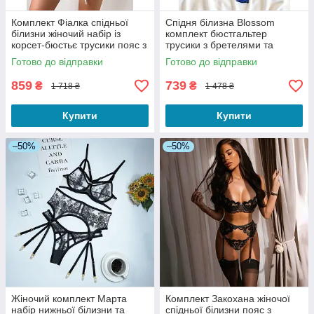
Комплект Фіалка спідньої
Спідня білизна Blossom
білизни жіночий набір із
комплект бюстгальтер
корсет-бюстьє трусики пояс з
трусики з бретелями та
підтяжками фіалка S
мереживом колір синій S
Готово до відправки
Готово до відправки
859
739
₴
₴
1 718 ₴
1 478 ₴
Купити
Купити
–50%
–50%
Жіночий комплект Марта
Комплект Закохана жіночої
набір нижньої білизни та
спідньої білизни пояс з