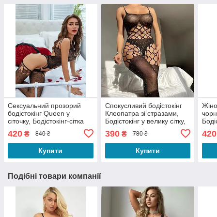
Сексуальний прозорий
Спокусливий бодістокінг
Жіно
бодістокінг Queen у
Клеопатра зі стразами,
чорн
сіточку, Бодістокінг-сітка
Бодістокінг у велику сітку,
Боді
на все тіло, Бодістокінг
Сексуальна боді сітка
боді
420
390
420
₴
₴
840 ₴
780 ₴
чорного кольору
боді
Купити
Купити
Подібні товари компанії