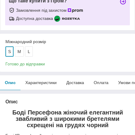
Що таке купити з Пром?
Замовлення під захистом
Доступна доставка
Міжнародний розмір
S
M
L
Готово до відправки
Опис
Характеристики
Доставка
Оплата
Умови п
Опис
Боді Персефона жіночий елегантний
звабливий з широкими бретелями
схрещені на грудях чорний