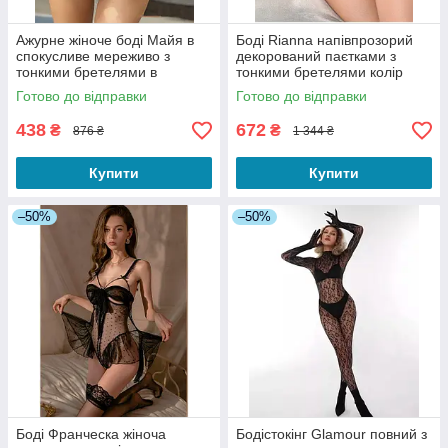
Ажурне жіноче боді Майя в
Боді Rianna напівпрозорий
спокусливе мереживо з
декорований паєтками з
тонкими бретелями в
тонкими бретелями колір
сердечка чорний S
бежевий розмір S/M
Готово до відправки
Готово до відправки
438
672
₴
₴
876 ₴
1 344 ₴
Купити
Купити
–50%
–50%
Боді Франческа жіноча
Бодістокінг Glamour повний з