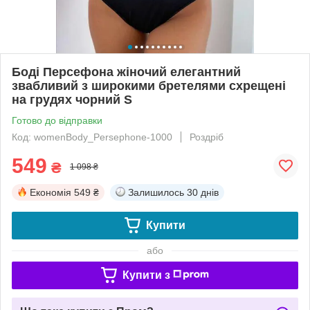
Боді Персефона жіночий елегантний
звабливий з широкими бретелями схрещені
на грудях чорний S
Готово до відправки
Код: womenBody_Persephone-1000
Роздріб
549
₴
1 098 ₴
Економія
549 ₴
Залишилось
30 днів
Купити
або
Купити з