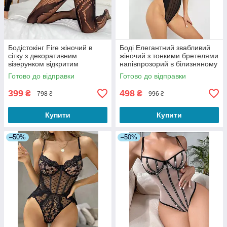
Бодістокінг Fire жіночий в
Боді Елегантний звабливий
сітку з декоративним
жіночий з тонкими бретелями
візерунком відкритим
напівпрозорий в білизняному
доступом та перфорацією
стилі чорний XS
Готово до відправки
Готово до відправки
чорні
399
498
₴
₴
798 ₴
996 ₴
Купити
Купити
–50%
–50%