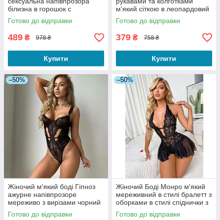
сексуальна напівпрозора
рукавами та колготками
білизна в горошок с
м'який сіткою в леопардовий
оборками та відкритим
принт чорний розмір
Готово до відправки
Готово до відправки
доступом чорний 42-46
універсальний
489
379
₴
₴
978 ₴
758 ₴
Купити
Купити
–50%
–50%
Жіночий м'який боді Гіпноз
Жіночий Боді Монро м'який
ажурне напівпрозоре
мереживний в стилі бралетт з
мереживо з вирізами чорний
оборками в стилі спіднички з
S
відкритим доступом чорний S
Готово до відправки
Готово до відправки