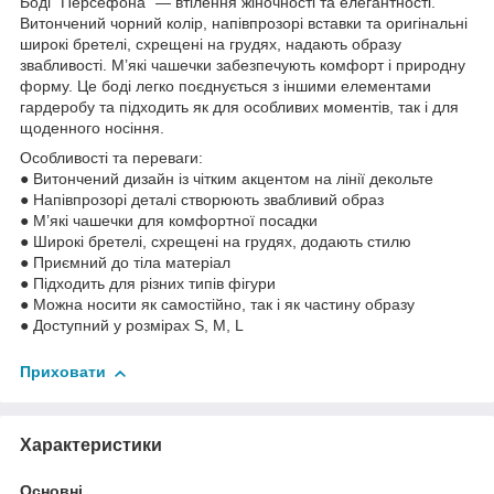
Боді "Персефона" — втілення жіночності та елегантності.
Витончений чорний колір, напівпрозорі вставки та оригінальні
широкі бретелі, схрещені на грудях, надають образу
звабливості. М’які чашечки забезпечують комфорт і природну
форму. Це боді легко поєднується з іншими елементами
гардеробу та підходить як для особливих моментів, так і для
щоденного носіння.
Особливості та переваги:
● Витончений дизайн із чітким акцентом на лінії декольте
● Напівпрозорі деталі створюють звабливий образ
● М’які чашечки для комфортної посадки
● Широкі бретелі, схрещені на грудях, додають стилю
● Приємний до тіла матеріал
● Підходить для різних типів фігури
● Можна носити як самостійно, так і як частину образу
● Доступний у розмірах S, M, L
Приховати
Характеристики
Основні