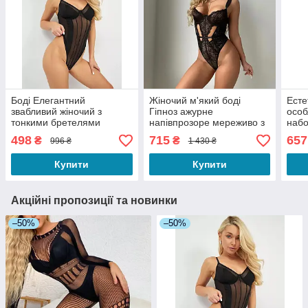
Боді Елегантний
Жіночий м'який боді
Есте
звабливий жіночий з
Гіпноз ажурне
особ
тонкими бретелями
напівпрозоре мереживо з
набо
напівпрозорий в
вирізами чорний S
довг
498
715
657
₴
₴
996 ₴
1 430 ₴
білизняному стилі чорний
Есте
XS
Купити
Купити
Акційні пропозиції та новинки
–50%
–50%