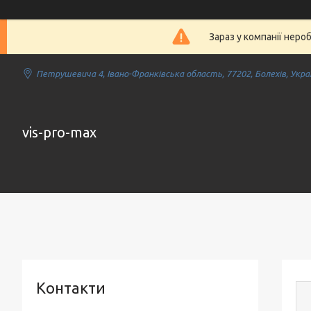
Зараз у компанії неро
Петрушевича 4, Івано-Франківська область, 77202, Болехів, Укра
vis-pro-max
Контакти