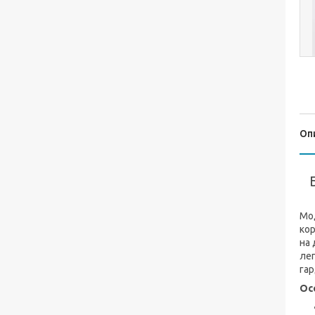
Оп
Мод
кор
на 
лег
гар
Ос