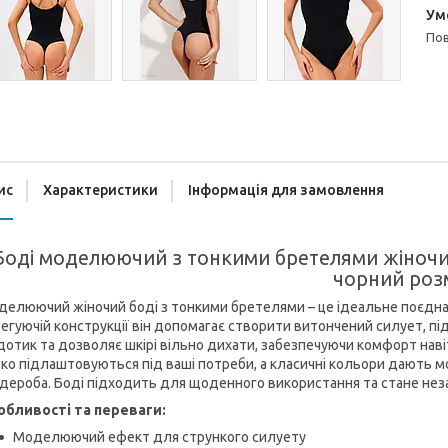
п
ис
Характеристики
Інформація для замовлення
Боді моделюючий з тонкими бретелями жіночий
чорний розм
елюючий жіночий боді з тонкими бретелями – це ідеальне поєднан
егуючій конструкції він допомагає створити витончений силует, пі
дотик та дозволяє шкірі вільно дихати, забезпечуючи комфорт навіт
ко підлаштовуються під ваші потреби, а класичні кольори дають м
дероба. Боді підходить для щоденного використання та стане неза
обливості та переваги:
Моделюючий ефект для стрункого силуету