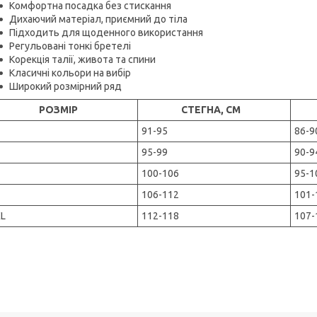
Комфортна посадка без стискання
Дихаючий матеріал, приємний до тіла
Підходить для щоденного використання
Регульовані тонкі бретелі
Корекція талії, живота та спини
Класичні кольори на вибір
Широкий розмірний ряд
РОЗМІР
СТЕГНА, СМ
91-95
86-9
95-99
90-9
100-106
95-1
106-112
101-
L
112-118
107-