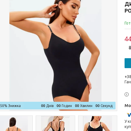
Д
РО
Гот
44
8
+38
Ган
0
0
0
0
0
0
0
0
–50%
Днів
Годин
Хвилин
Секунд
У к
куп