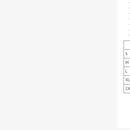
S
M
L
XL
2X