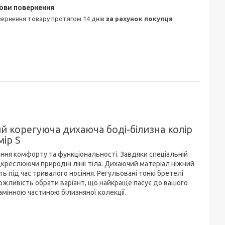
овернення товару протягом 14 днів
за рахунок покупця
 корегуюча дихаюча боді-білизна колір
ір S
ня комфорту та функціональності. Завдяки спеціальній
дкреслюючи природні лінії тіла. Дихаючий матеріал ніжний
ь під час тривалого носіння. Регульовані тонкі бретелі
ожливість обрати варіант, що найкраще пасує до вашого
мінною частиною білизняної колекції.