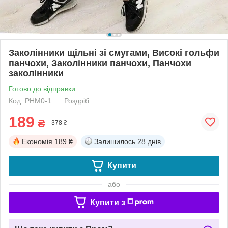
Заколінники щільні зі смугами, Високі гольфи
панчохи, Заколінники панчохи, Панчохи
заколінники
Готово до відправки
Код: РНМ0-1
Роздріб
189
₴
378 ₴
Економія
189 ₴
Залишилось
28 днів
Купити
або
Купити з