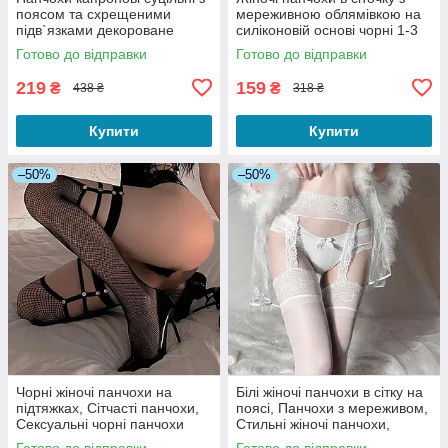
поясом та схрещеними
мереживною облямівкою на
підв`язками декороване
силіконовій основі чорні 1-3
мереживом розмір
Готово до відправки
Готово до відправки
універсальний чорні
219
159
₴
₴
438 ₴
318 ₴
Купити
Купити
–50%
–50%
Чорні жіночі панчохи на
Білі жіночі панчохи в сітку на
підтяжках, Сітчасті панчохи,
поясі, Панчохи з мереживом,
Сексуальні чорні панчохи
Стильні жіночі панчохи,
сітка, Чорні жіночі панчохи
Панчохи з мереживним
Готово до відправки
Готово до відправки