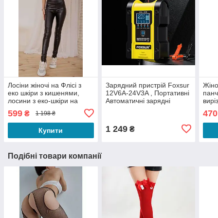
Лосіни жіночі на Флісі з
Зарядний пристрій Foxsur
Жіно
еко шкіри з кишенями,
12V6A-24V3A , Портативні
панч
лосини з еко-шкіри на
Автоматичні зарядні
вирі
флісі, Лосіни теплі еко
пристрої до АКБ
іміт
599
470
₴
1 198 ₴
шкіра
Боді
коль
1 249
₴
Купити
Подібні товари компанії