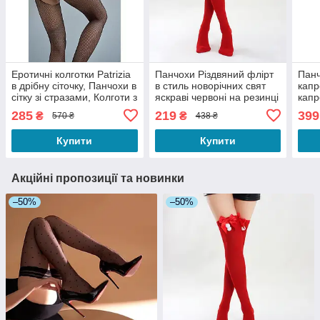
Еротичні колготки Patrizia
Панчохи Різдвяний флірт
Панч
в дрібну сіточку, Панчохи в
в стиль новорічних свят
капр
сітку зі стразами, Колготи з
яскраві червоні на резинці
капр
відкритим доступом
з помпонами 1-3
візе
285
219
399
₴
₴
570 ₴
438 ₴
панч
Купити
Купити
Акційні пропозиції та новинки
–50%
–50%