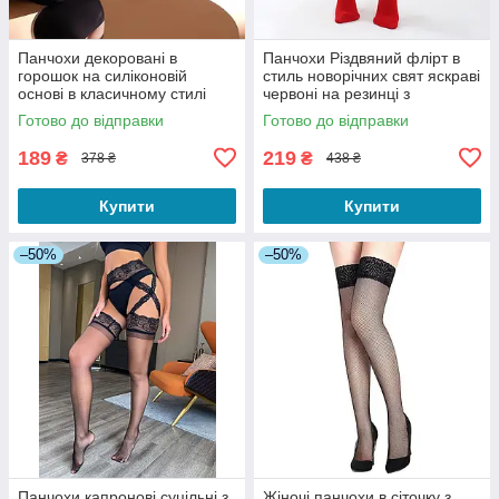
Панчохи декоровані в
Панчохи Різдвяний флірт в
горошок на силіконовій
стиль новорічних свят яскраві
основі в класичному стилі
червоні на резинці з
розмір 1-3 чорні
помпонами 1-3
Готово до відправки
Готово до відправки
189
219
₴
₴
378 ₴
438 ₴
Купити
Купити
–50%
–50%
Панчохи капронові суцільні з
Жіночі панчохи в сіточку з