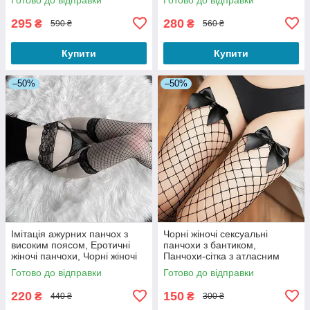
поясом
295
280
₴
₴
590 ₴
560 ₴
Купити
Купити
–50%
–50%
Імітація ажурних панчох з
Чорні жіночі сексуальні
високим поясом, Еротичні
панчохи з бантиком,
жіночі панчохи, Чорні жіночі
Панчохи-сітка з атласним
панчохи в сітку
чорним бантиком
Готово до відправки
Готово до відправки
220
150
₴
₴
440 ₴
300 ₴