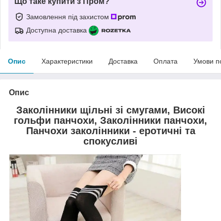
Що таке купити з Пром?
Замовлення під захистом
Доступна доставка
Опис
Характеристики
Доставка
Оплата
Умови п
Опис
Заколінники щільні зі смугами, Високі
гольфи панчохи, Заколінники панчохи,
Панчохи заколінники - еротичні та
спокусливі