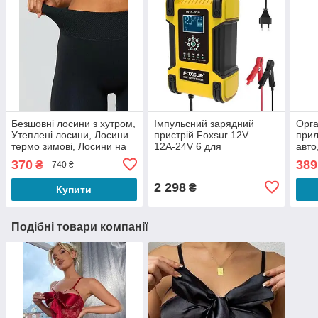
Безшовні лосини з хутром,
Імпульсний зарядний
Орга
Утеплені лосини, Лосини
пристрій Foxsur 12V
прил
термо зимові, Лосини на
12А-24V 6 для
авто
густому хутрі
автомобіля,Автоматичний
кили
370
389
₴
740 ₴
зарядний пристрій для
маш
АКБ
2 298
₴
Купити
Подібні товари компанії