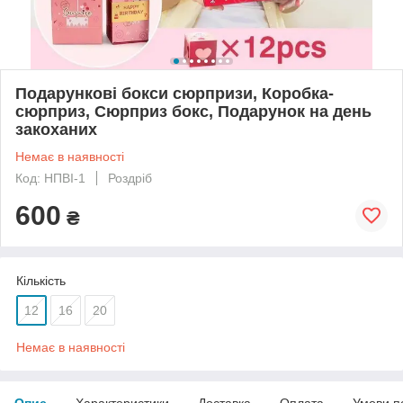
Подарункові бокси сюрпризи, Коробка-
сюрприз, Сюрприз бокс, Подарунок на день
закоханих
Немає в наявності
Код: НПВІ-1
Роздріб
600
₴
Кількість
12
16
20
Немає в наявності
Опис
Характеристики
Доставка
Оплата
Умови п