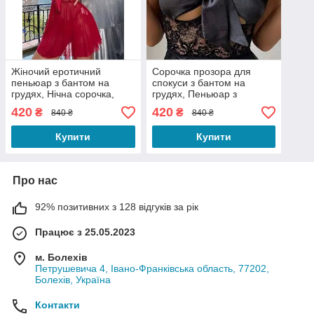
Жіночий еротичний
Сорочка прозора для
пеньюар з бантом на
спокуси з бантом на
грудях, Нічна сорочка,
грудях, Пеньюар з
Пеньюар в комплекті зі
бантиком, Жіночий
420
420
₴
₴
840 ₴
840 ₴
стрінгами
пеньюар-сорочка
Купити
Купити
Про нас
92% позитивних з 128 відгуків за рік
Працює з 25.05.2023
м. Болехів
Петрушевича 4, Івано-Франківська область, 77202,
Болехів, Україна
Контакти