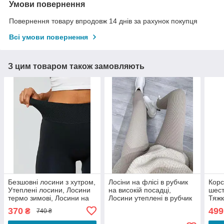
Умови повернення
Повернення товару впродовж 14 днів за рахунок покупця
Всі умови повернення
З цим товаром також замовляють
Безшовні лосини з хутром,
Лосіни на флісі в рубчик
Корс
Утеплені лосини, Лосини
на високій посадці,
шест
термо зимові, Лосини на
Лосини утеплені в рубчик
Тяжк
густому хутрі
на щільному флісі висока
жорс
370
499
₴
740 ₴
посадка