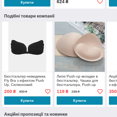
624
₴
Купити
Подібні товари компанії
Бюстгальтер-невидимка
Липкі Push-up вкладки в
Акці
Fly Bra з ефектом Push
бюстгальтер, Чашка для
бюст
Up, Силіконовий
бюстгальтера, Push-up
з еф
бюстгальтер, Флай бра
вкладки бежеві в
та D
200
119
350
₴
₴
400 ₴
238 ₴
без бретелів
бюстгальтер
осно
Купити
Купити
Акційні пропозиції та новинки