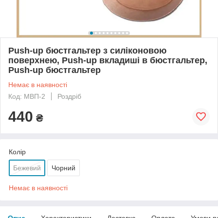
Push-up бюстгальтер з силіконовою
поверхнею, Push-up вкладиші в бюстгальтер,
Push-up бюстгальтер
Немає в наявності
Код: МВП-2
Роздріб
440
₴
Колір
Бежевий
Чорний
Немає в наявності
Опис
Характеристики
Доставка
Оплата
Умови п