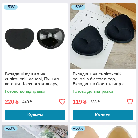
–50%
–50%
Вкладиші пуш ап на
Вкладиші на силіконовій
силіконовій основі, Пуш ап
основі в бюстгальтер,
вставки тілесного кольору,
Вкладиші в бюстгальтер c
Вкладиші Push up для
пуш-ап на липкій основі
Готово до відправки
Готово до відправки
купальника
220
119
₴
₴
440 ₴
238 ₴
Купити
Купити
–50%
–50%