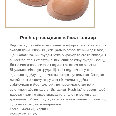
Push-up вкладиші в бюстгальтер
Відкрийте для себе новий рівень комфорту та елегантності з
вкладишами "Push-Up", спеціально розробленими для того,
щоб надати вашим грудям бажану форму та обсяг, вкладиші
в бюстгальтер з ефектом збільшення розміру грудей (зовні),
Липка силіконова основа надійно кріпиться до білизни.
Візуально збільшує груди, Щільні подушечки пуш ап
ідеально підійдуть для бюстгальтера, купальника. Завдяки
липкій силіконовому шару зовні їх можна надійно
зафіксувати в бюстгальтері і не переживати, що вони
змістяться або випадуть. Вкладиші "Push-Up" створені, щоб
дарувати вам не лише вишуканість, але і впевненість,
дозвольте собі насолоджуватися кожним моментом, знаючи,
що ваш вигляд неперевершений
Колір: Бежевий, Чорний
Розмір: 8х11.5 см