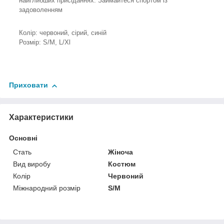
найглибших присіданнях. Займайтеся спортом із
задоволенням
Колір: червоний, сірий, синій
Розмір: S/M, L/Xl
Приховати
Характеристики
Основні
Стать
Жіноча
Вид виробу
Костюм
Колір
Червоний
Міжнародний розмір
S/M