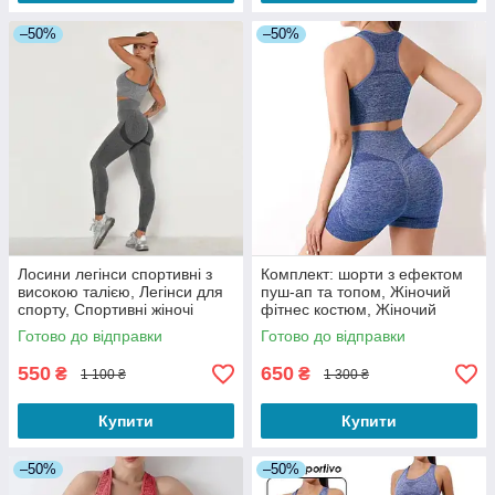
–50%
–50%
Лосини легінси спортивні з
Комплект: шорти з ефектом
високою талією, Легінси для
пуш-ап та топом, Жіночий
спорту, Спортивні жіночі
фітнес костюм, Жіночий
легінси
спортивний комплект
Готово до відправки
Готово до відправки
550
650
₴
₴
1 100 ₴
1 300 ₴
Купити
Купити
–50%
–50%