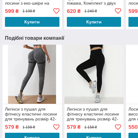
лосини з еко-шкіри на
піжама, Комплект з двух
лоси
флісі, Лосіни теплі еко
предметів
хутр
599
620
599
₴
₴
1 198 ₴
1 240 ₴
шкіра
шкір
Купити
Купити
Подібні товари компанії
Легінси з пушап для
Легінси з пушап для
Лоси
фітнесу еластичні лосини
фітнесу еластичні лосини
висо
для тренувань розмір 42-
для тренувань розмір 42-
для 
48 на зріст до 168 см
48 на зріст до 168 см
жіно
579
579
550
₴
₴
1 158 ₴
1 158 ₴
сірого кольору
чорного кольору
Купити
Купити