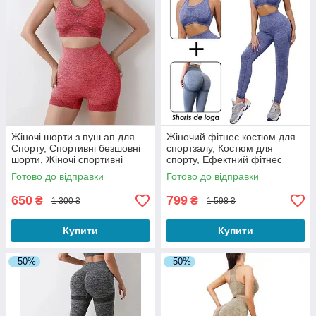
Жіночі шорти з пуш ап для
Жіночий фітнес костюм для
Спорту, Спортивні безшовні
спортзалу, Костюм для
шорти, Жіночі спортивні
спорту, Ефектний фітнес
короткі шорти
костюм, Костюм для фітнесу
Готово до відправки
Готово до відправки
2в1
650
799
₴
₴
1 300 ₴
1 598 ₴
Купити
Купити
–50%
–50%