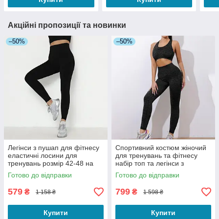
Акційні пропозиції та новинки
–50%
–50%
Легінси з пушап для фітнесу
Cпортивний костюм жіночий
еластичні лосини для
для тренувань та фітнесу
тренувань розмір 42-48 на
набір топ та легінси з
зріст до 168 см чорного
ефектом пуш-ап чорний S/M
Готово до відправки
Готово до відправки
кольору
579
799
₴
₴
1 158 ₴
1 598 ₴
Купити
Купити