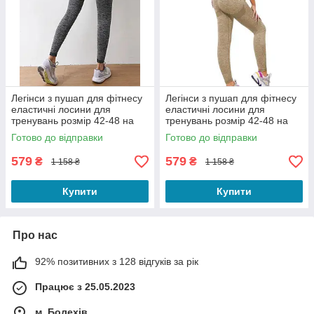
Легінси з пушап для фітнесу
Легінси з пушап для фітнесу
еластичні лосини для
еластичні лосини для
тренувань розмір 42-48 на
тренувань розмір 42-48 на
зріст до 168 см сірого
зріст до 168 см пісочного
Готово до відправки
Готово до відправки
кольору
кольору
579
579
₴
₴
1 158 ₴
1 158 ₴
Купити
Купити
Про нас
92% позитивних з 128 відгуків за рік
Працює з 25.05.2023
м. Болехів