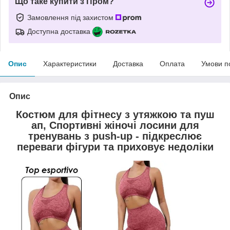
Що таке купити з Пром?
Замовлення під захистом
Доступна доставка
Опис
Характеристики
Доставка
Оплата
Умови п
Опис
Костюм для фітнесу з утяжкою та пуш
ап, Спортивні жіночі лосини для
тренувань з push-up - підкреслює
переваги фігури та приховує недоліки