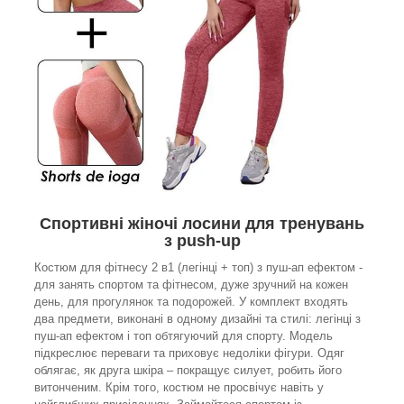
Спортивні жіночі лосини для тренувань
з push-up
Костюм для фітнесу 2 в1 (легінці + топ) з пуш-ап ефектом -
для занять спортом та фітнесом, дуже зручний на кожен
день, для прогулянок та подорожей. У комплект входять
два предмети, виконані в одному дизайні та стилі: легінці з
пуш-ап ефектом і топ обтягуючий для спорту. Модель
підкреслює переваги та приховує недоліки фігури. Одяг
облягає, як друга шкіра – покращує силует, робить його
витонченим. Крім того, костюм не просвічує навіть у