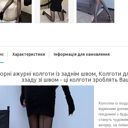
ис
Характеристики
Інформація для замовлення
орні ажурні колготи із заднім швом, Колготи дл
ззаду зі швом - ці колготи зроблять В
Колготки із позд
відмінним допов
поєднанні з будь
стануть чудовим
вечірку, на поба