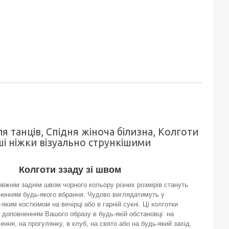
я танців, Спідня жіноча білизна, Колготи
аші ніжки візуально стрункішими
Колготи ззаду зі швом
овжнім заднім швом чорного кольору різних розмірів стануть
ненням будь-якого вбрання. Чудово виглядатимуть у
-яким костюмом на вечірці або в гарній сукні. Ці колготки
 доповненням Вашого образу в будь-якій обстановці: на
чення, на прогулянку, в клуб, на свято або на будь-який захід.