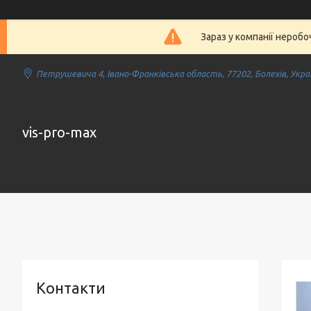
Зараз у компанії нероб
Петрушевича 4, Івано-Франківська область, 77202, Болехів, Укра
vis-pro-max
Контакти