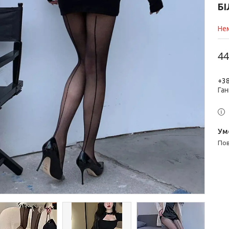
БІ
Нем
44
+38
Ган
п