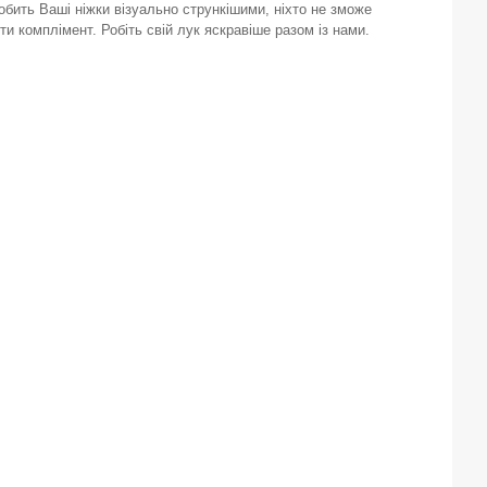
обить Ваші ніжки візуально стрункішими, ніхто не зможе
ти комплімент. Робіть свій лук яскравіше разом із нами.