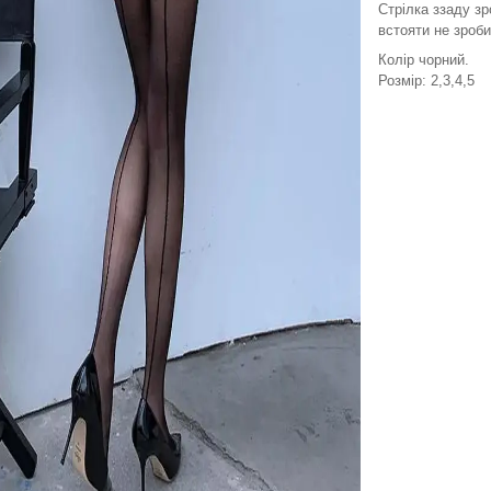
Стрілка ззаду зр
встояти не зроби
Колір чорний.
Розмір: 2,3,4,5