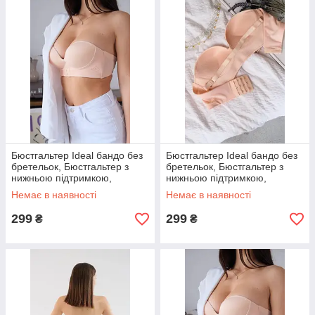
Бюстгальтер Ideal бандо без
Бюстгальтер Ideal бандо без
бретельок, Бюстгальтер з
бретельок, Бюстгальтер з
нижньою підтримкою,
нижньою підтримкою,
Бюстгальтер балконет з пуш-
Бюстгальтер балконет з пуш-
Немає в наявності
Немає в наявності
ап Бежевий, 34
ап Бежевий, 36
299
299
₴
₴